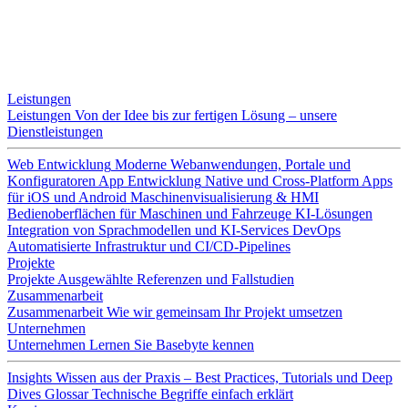
Leistungen
Leistungen
Von der Idee bis zur fertigen Lösung – unsere
Dienstleistungen
Web Entwicklung
Moderne Webanwendungen, Portale und
Konfiguratoren
App Entwicklung
Native und Cross-Platform Apps
für iOS und Android
Maschinenvisualisierung & HMI
Bedienoberflächen für Maschinen und Fahrzeuge
KI-Lösungen
Integration von Sprachmodellen und KI-Services
DevOps
Automatisierte Infrastruktur und CI/CD-Pipelines
Projekte
Projekte
Ausgewählte Referenzen und Fallstudien
Zusammenarbeit
Zusammenarbeit
Wie wir gemeinsam Ihr Projekt umsetzen
Unternehmen
Unternehmen
Lernen Sie Basebyte kennen
Insights
Wissen aus der Praxis – Best Practices, Tutorials und Deep
Dives
Glossar
Technische Begriffe einfach erklärt