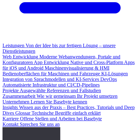
Leistungen
Von der Idee bis zur fertigen Lösung – unsere
Dienstleistungen
Web Entwicklung
Moderne Webanwendungen, Portale und
Konfiguratoren
App Entwicklung
Native und Cross-Platform Apps
für iOS und Android
Maschinenvisualisierung & HMI
Bedienoberflächen für Maschinen und Fahrzeuge
KI-Lösungen
Integration von Sprachmodellen und KI-Services
DevOps
Automatisierte Infrastruktur und CI/CD-Pipelines
Projekte
Ausgewählte Referenzen und Fallstudien
Zusammenarbeit
Wie wir gemeinsam Ihr Projekt umsetzen
Unternehmen
Lernen Sie Basebyte kennen
Insights
Wissen aus der Praxis – Best Practices, Tutorials und Deep
Dives
Glossar
Technische Begriffe einfach erklärt
Karriere
Offene Stellen und Arbeiten bei Basebyte
Kontakt
Sprechen Sie uns an