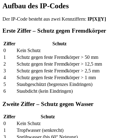
Aufbau des IP-Codes
Der IP-Code besteht aus zwei Kennziffern:
IP[X][Y]
Erste Ziffer – Schutz gegen Fremdkörper
Ziffer
Schutz
0
Kein Schutz
1
Schutz gegen feste Fremdkörper > 50 mm
2
Schutz gegen feste Fremdkörper > 12,5 mm
3
Schutz gegen feste Fremdkörper > 2,5 mm
4
Schutz gegen feste Fremdkörper > 1 mm
5
Staubgeschützt (begrenzes Eindringen)
6
Staubdicht (kein Eindringen)
Zweite Ziffer – Schutz gegen Wasser
Ziffer
Schutz
0
Kein Schutz
1
Tropfwasser (senkrecht)
3
Sprühwasser (bis 60° Neigung)