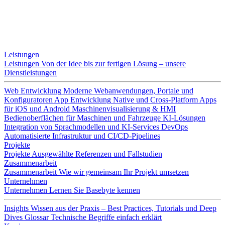
Leistungen
Leistungen
Von der Idee bis zur fertigen Lösung – unsere
Dienstleistungen
Web Entwicklung
Moderne Webanwendungen, Portale und
Konfiguratoren
App Entwicklung
Native und Cross-Platform Apps
für iOS und Android
Maschinenvisualisierung & HMI
Bedienoberflächen für Maschinen und Fahrzeuge
KI-Lösungen
Integration von Sprachmodellen und KI-Services
DevOps
Automatisierte Infrastruktur und CI/CD-Pipelines
Projekte
Projekte
Ausgewählte Referenzen und Fallstudien
Zusammenarbeit
Zusammenarbeit
Wie wir gemeinsam Ihr Projekt umsetzen
Unternehmen
Unternehmen
Lernen Sie Basebyte kennen
Insights
Wissen aus der Praxis – Best Practices, Tutorials und Deep
Dives
Glossar
Technische Begriffe einfach erklärt