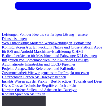
Leistungen
Von der Idee bis zur fertigen Lösung – unsere
Dienstleistungen
Web Entwicklung
Moderne Webanwendungen, Portale und
Konfiguratoren
App Entwicklung
Native und Cross-Platform Apps
für iOS und Android
Maschinenvisualisierung & HMI
Bedienoberflächen für Maschinen und Fahrzeuge
KI-Lösungen
Integration von Sprachmodellen und KI-Services
DevOps
Automatisierte Infrastruktur und CI/CD-Pipelines
Projekte
Ausgewählte Referenzen und Fallstudien
Zusammenarbeit
Wie wir gemeinsam Ihr Projekt umsetzen
Unternehmen
Lernen Sie Basebyte kennen
Insights
Wissen aus der Praxis – Best Practices, Tutorials und Deep
Dives
Glossar
Technische Begriffe einfach erklärt
Karriere
Offene Stellen und Arbeiten bei Basebyte
Kontakt
Sprechen Sie uns an