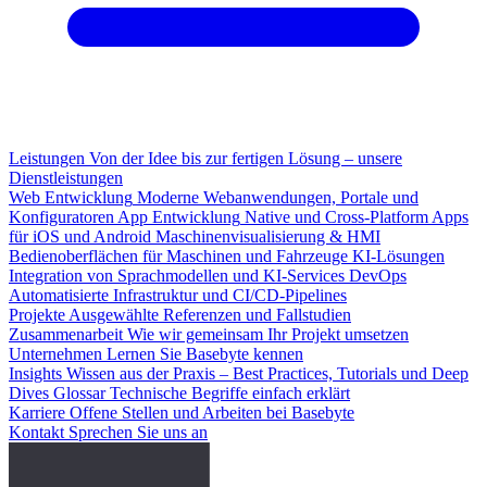
Leistungen
Von der Idee bis zur fertigen Lösung – unsere
Dienstleistungen
Web Entwicklung
Moderne Webanwendungen, Portale und
Konfiguratoren
App Entwicklung
Native und Cross-Platform Apps
für iOS und Android
Maschinenvisualisierung & HMI
Bedienoberflächen für Maschinen und Fahrzeuge
KI-Lösungen
Integration von Sprachmodellen und KI-Services
DevOps
Automatisierte Infrastruktur und CI/CD-Pipelines
Projekte
Ausgewählte Referenzen und Fallstudien
Zusammenarbeit
Wie wir gemeinsam Ihr Projekt umsetzen
Unternehmen
Lernen Sie Basebyte kennen
Insights
Wissen aus der Praxis – Best Practices, Tutorials und Deep
Dives
Glossar
Technische Begriffe einfach erklärt
Karriere
Offene Stellen und Arbeiten bei Basebyte
Kontakt
Sprechen Sie uns an