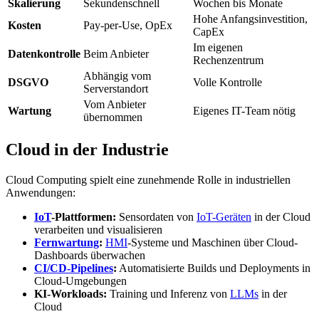
Skalierung
Sekundenschnell
Wochen bis Monate
Hohe Anfangsinvestition,
Kosten
Pay-per-Use, OpEx
CapEx
Im eigenen
Datenkontrolle
Beim Anbieter
Rechenzentrum
Abhängig vom
DSGVO
Volle Kontrolle
Serverstandort
Vom Anbieter
Wartung
Eigenes IT-Team nötig
übernommen
Cloud in der Industrie
Cloud Computing spielt eine zunehmende Rolle in industriellen
Anwendungen:
IoT
-Plattformen:
Sensordaten von
IoT-Geräten
in der Cloud
verarbeiten und visualisieren
Fernwartung
:
HMI
-Systeme und Maschinen über Cloud-
Dashboards überwachen
CI/CD-Pipelines
:
Automatisierte Builds und Deployments in
Cloud-Umgebungen
KI-Workloads:
Training und Inferenz von
LLMs
in der
Cloud