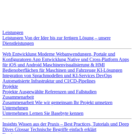
Leistungen
Leistungen
Von der Idee bis zur fertigen Lösung – unsere
Dienstleistungen
Web Entwicklung
Moderne Webanwendungen, Portale und
Konfiguratoren
App Entwicklung
Native und Cross-Platform Apps
für iOS und Android
Maschinenvisualisierung & HMI
Bedienoberflächen für Maschinen und Fahrzeuge
KI-Lösungen
Integration von Sprachmodellen und KI-Services
DevOps
Automatisierte Infrastruktur und CI/CD-Pipelines
Projekte
Projekte
Ausgewählte Referenzen und Fallstudien
Zusammenarbeit
Zusammenarbeit
Wie wir gemeinsam Ihr Projekt umsetzen
Unternehmen
Unternehmen
Lernen Sie Basebyte kennen
Insights
Wissen aus der Praxis – Best Practices, Tutorials und Deep
Dives
Glossar
Technische Begriffe einfach erklärt