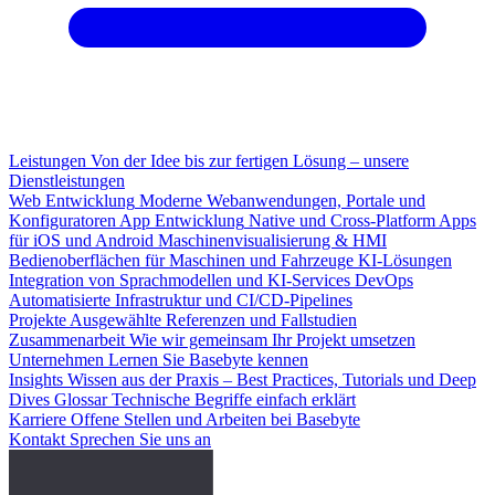
Leistungen
Von der Idee bis zur fertigen Lösung – unsere
Dienstleistungen
Web Entwicklung
Moderne Webanwendungen, Portale und
Konfiguratoren
App Entwicklung
Native und Cross-Platform Apps
für iOS und Android
Maschinenvisualisierung & HMI
Bedienoberflächen für Maschinen und Fahrzeuge
KI-Lösungen
Integration von Sprachmodellen und KI-Services
DevOps
Automatisierte Infrastruktur und CI/CD-Pipelines
Projekte
Ausgewählte Referenzen und Fallstudien
Zusammenarbeit
Wie wir gemeinsam Ihr Projekt umsetzen
Unternehmen
Lernen Sie Basebyte kennen
Insights
Wissen aus der Praxis – Best Practices, Tutorials und Deep
Dives
Glossar
Technische Begriffe einfach erklärt
Karriere
Offene Stellen und Arbeiten bei Basebyte
Kontakt
Sprechen Sie uns an