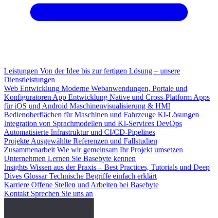
Leistungen
Von der Idee bis zur fertigen Lösung – unsere
Dienstleistungen
Web Entwicklung
Moderne Webanwendungen, Portale und
Konfiguratoren
App Entwicklung
Native und Cross-Platform Apps
für iOS und Android
Maschinenvisualisierung & HMI
Bedienoberflächen für Maschinen und Fahrzeuge
KI-Lösungen
Integration von Sprachmodellen und KI-Services
DevOps
Automatisierte Infrastruktur und CI/CD-Pipelines
Projekte
Ausgewählte Referenzen und Fallstudien
Zusammenarbeit
Wie wir gemeinsam Ihr Projekt umsetzen
Unternehmen
Lernen Sie Basebyte kennen
Insights
Wissen aus der Praxis – Best Practices, Tutorials und Deep
Dives
Glossar
Technische Begriffe einfach erklärt
Karriere
Offene Stellen und Arbeiten bei Basebyte
Kontakt
Sprechen Sie uns an