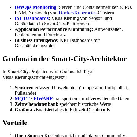
DevOps-Monitoring
:
Server- und Containermetriken (CPU,
RAM, Netzwerk) von
Docker/Kubernetes
-Clustern
IoT-Dashboards
:
Visualisierung von Sensor- und
Gerätedaten in Smart-City-Plattformen
Application Performance Monitoring:
Antwortzeiten,
Fehlerraten und Durchsatz
Business Intelligence:
KPI-Dashboards mit
Geschäftskennzahlen
Grafana in der Smart-City-Architektur
In Smart-City-Projekten wird Grafana häufig als
Visualisierungsschicht eingesetzt:
Sensoren
erfassen Umweltdaten (Temperatur, Luftqualität,
Füllstände)
MQTT
/
FIWARE
transportieren und verwalten die Daten
Zeitreihendatenbank
speichert historische Werte
Grafana
visualisiert alles in Echtzeit-Dashboards
Vorteile
Open Source:
Kostenlos nutzbar mit aktiver Community