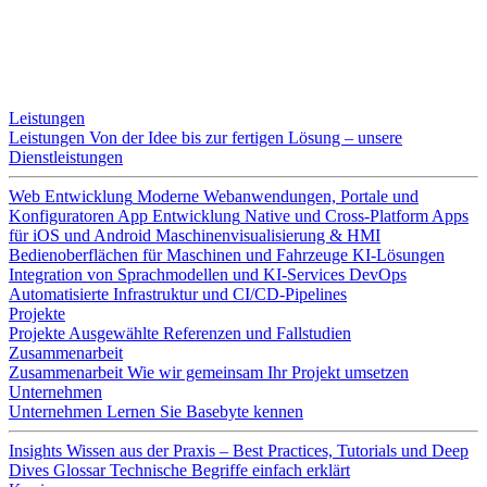
Leistungen
Leistungen
Von der Idee bis zur fertigen Lösung – unsere
Dienstleistungen
Web Entwicklung
Moderne Webanwendungen, Portale und
Konfiguratoren
App Entwicklung
Native und Cross-Platform Apps
für iOS und Android
Maschinenvisualisierung & HMI
Bedienoberflächen für Maschinen und Fahrzeuge
KI-Lösungen
Integration von Sprachmodellen und KI-Services
DevOps
Automatisierte Infrastruktur und CI/CD-Pipelines
Projekte
Projekte
Ausgewählte Referenzen und Fallstudien
Zusammenarbeit
Zusammenarbeit
Wie wir gemeinsam Ihr Projekt umsetzen
Unternehmen
Unternehmen
Lernen Sie Basebyte kennen
Insights
Wissen aus der Praxis – Best Practices, Tutorials und Deep
Dives
Glossar
Technische Begriffe einfach erklärt