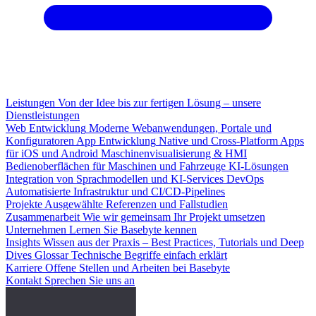
Leistungen
Von der Idee bis zur fertigen Lösung – unsere
Dienstleistungen
Web Entwicklung
Moderne Webanwendungen, Portale und
Konfiguratoren
App Entwicklung
Native und Cross-Platform Apps
für iOS und Android
Maschinenvisualisierung & HMI
Bedienoberflächen für Maschinen und Fahrzeuge
KI-Lösungen
Integration von Sprachmodellen und KI-Services
DevOps
Automatisierte Infrastruktur und CI/CD-Pipelines
Projekte
Ausgewählte Referenzen und Fallstudien
Zusammenarbeit
Wie wir gemeinsam Ihr Projekt umsetzen
Unternehmen
Lernen Sie Basebyte kennen
Insights
Wissen aus der Praxis – Best Practices, Tutorials und Deep
Dives
Glossar
Technische Begriffe einfach erklärt
Karriere
Offene Stellen und Arbeiten bei Basebyte
Kontakt
Sprechen Sie uns an